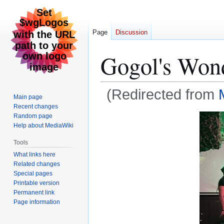
Page
Discussion
Gogol's Won
(Redirected from
Main page
Recent changes
Jump
Jump
Random page
Help about MediaWiki
to
to
navigation
search
Tools
What links here
Related changes
Special pages
Printable version
Permanent link
Page information